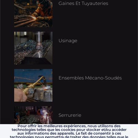
Gaines Et Tuyauteries
Usinage
Ensembles Mécano-Soudés
Serrurerie
Pour offrir les meilleures expériences, nous utilisons des
technologies telles que les cookies pour stocker et/ou accéder
aux informations des appareils. Le fait de consentir à ces
technologies nous permettra de traiter des données telles que le