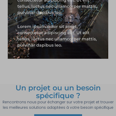
consectetur adipiscing elit. Ut elit
tellus, luctus nec ullamcorper mattis,
pulvinar dapibus leo.
Lorem ipsum dolor sit amet,
consectetur adipiscing elit. Ut elit
tellus, luctus nec ullamcorper mattis,
pulvinar dapibus leo.
Un projet ou un besoin
spécifique ?
Rencontrons nous pour échanger sur votre projet et trouver
les meilleures solutions adaptées à votre besoin spécifique